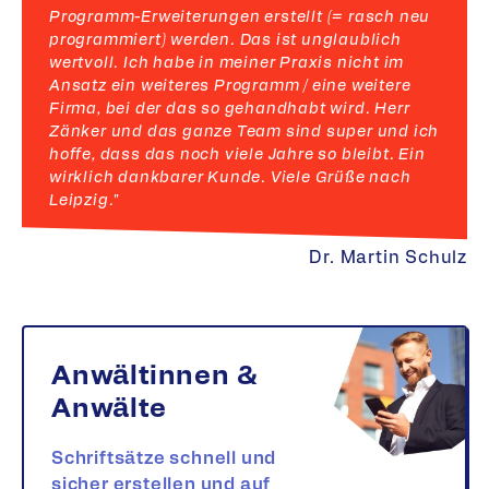
Programm-Erweiterungen erstellt (= rasch neu
programmiert) werden. Das ist unglaublich
wertvoll. Ich habe in meiner Praxis nicht im
Ansatz ein weiteres Programm / eine weitere
Firma, bei der das so gehandhabt wird. Herr
Zänker und das ganze Team sind super und ich
hoffe, dass das noch viele Jahre so bleibt. Ein
wirklich dankbarer Kunde. Viele Grüße nach
Leipzig."
Dr. Martin Schulz
Anwältinnen &
Anwälte
Schriftsätze schnell und
sicher erstellen und auf