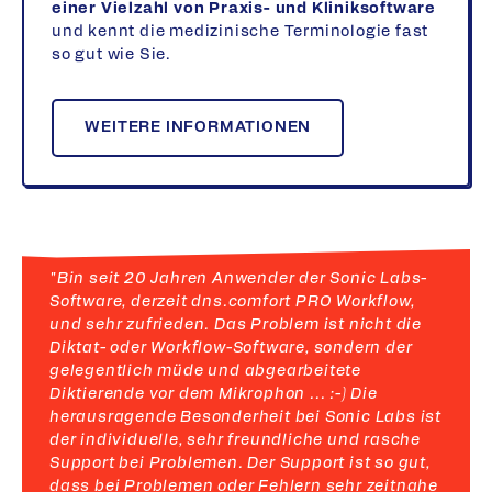
einer Vielzahl von Praxis- und Kliniksoftware
und kennt die medizinische Terminologie fast
so gut wie Sie.
WEITERE INFORMATIONEN
"Bin seit 20 Jahren Anwender der Sonic Labs-
Software, derzeit dns.comfort PRO Workflow,
und sehr zufrieden. Das Problem ist nicht die
Diktat- oder Workflow-Software, sondern der
gelegentlich müde und abgearbeitete
Diktierende vor dem Mikrophon ... :-) Die
herausragende Besonderheit bei Sonic Labs ist
der individuelle, sehr freundliche und rasche
Support bei Problemen. Der Support ist so gut,
dass bei Problemen oder Fehlern sehr zeitnahe