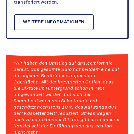
transferiert werden.
WEITERE INFORMATIONEN
“Wir haben den Umstieg auf dns.comfort nie
bereut. Das gesamte Büro hat seitdem eine auf
die eigenen Bedürfnisse anpassbare
Oberfläche. Mit der integrierten Option, dass
die Diktate im Hintergrund schon in Text
umgewandelt werden, hat sich der
Schreibaufwand des Sekretariats auf
geschätzt höchstens 10 % des Aufwands aus
der "Kassettenzeit" reduziert. Stress wegen
noch zu schreibender Diktate gibt es in unserer
Kanzlei seit der Einführung von dns.comfort
nicht mehr.”